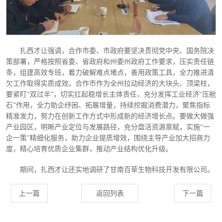
扎西才让强调，合作市委、市政府要坚决贯彻党中央、国务院决
策部署，严格按照省委、省政府和州委州政府工作要求，压实责任链
条，组建高效专班，着力破解难点堵点，善用政策工具，全力推进清
欠工作取得实质成效。合作市作为全州拉动经济的大块头、顶梁柱，
要紧盯
“双过半”，切实扛起稳增长主体责任，充分发挥工业经济“压舱
石”作用，全力助企纾困、拓展增量，持续挖掘消费潜力，聚焦指标
精准发力，努力在创新工作方式中形成新的经济增长点。要做大做强
产业园区，明晰产业定位与发展路径，充分盘活资源禀赋，实施“一
企一策”精细化服务，助力企业提质增效，围绕主导产业加大招商力
度，精心培育优质企业集群，推动产业结构优化升级。
期间，扎西才让还实地调研了甘南百草生物科技开发有限公司。
上一篇
返回列表
下一篇