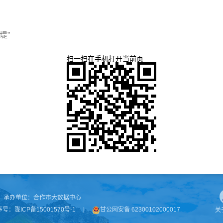
堤”
扫一扫在手机打开当前页
承办单位：
合作市大数据中心
序号：
陇ICP备15001570号-1
|
甘公网安备 62300102000017
关