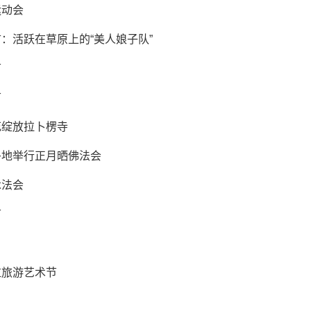
运动会
：活跃在草原上的“美人娘子队”
节
节
花绽放拉卜楞寺
多地举行正月晒佛法会
木法会
节
拉旅游艺术节