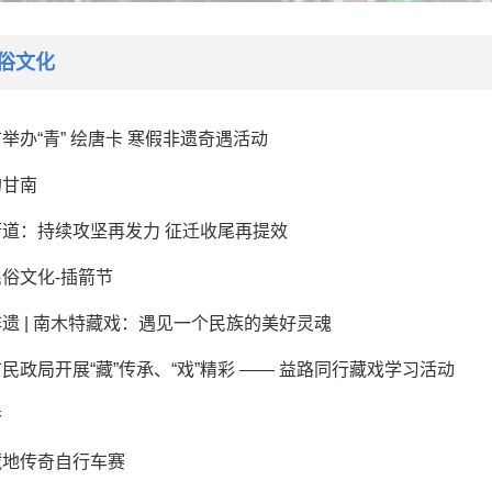
俗文化
举办“青” 绘唐卡 寒假非遗奇遇活动
的甘南
街道：持续攻坚再发力 征迁收尾再提效
俗文化-插箭节
遗 | 南木特藏戏：遇见一个民族的美好灵魂
民政局开展“藏”传承、“戏”精彩 —— 益路同行藏戏学习活动
秀
藏地传奇自行车赛