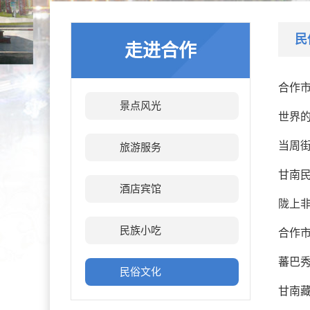
民
走进合作
合作市
景点风光
世界
当周
旅游服务
甘南民
酒店宾馆
陇上非
民族小吃
合作市
蕃巴
民俗文化
甘南