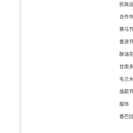
民族
合作市
赛马
香浪
酥油
甘南
毛兰
插箭
服饰
香巴