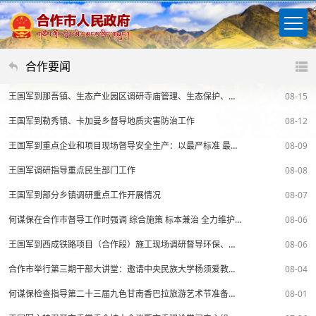
合作要闻
王国军到那吾镇、生态产业园区调研寺庙管理、生态保护、安全生产、项目建设等工作
08-15
王国军到勒秀镇、卡加曼乡督导地质灾害防治工作
08-12
王国军到重点企业和项目现场督导安全生产：以最严标准 最实举措筑牢安全屏障
08-09
王国军调研指导重点民生部门工作
08-08
王国军到部分乡镇调研重点工作开展情况
08-07
何谋保在合作市督导工作时强调 综合施策 标本兼治 全力维护人民群众生命和健康安全
08-06
王国军到西成铁路项目（合作段）施工现场调研督导环保、防汛与安全生产工作
08-06
合作市举行第三期干部大讲堂：邀请中央民族大学杨须爱教授围绕铸牢中华民族共同体意识的理论与实践进行讲授
08-04
何谋保检查指导第二十三届九色甘南香巴拉旅游艺术节准备工作时强调 做实预案 抓好细节 加强统筹 确保艺术节安全精彩有序成功
08-01