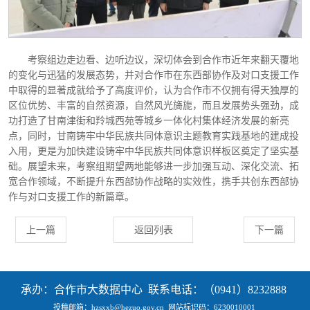
考察组边走边看、边听边议，深切体会到合作市近年来翻天覆地
的变化与迅猛的发展态势，并对合作市在东西部协作及对口支援工作
中取得的显著成就给予了高度评价，认为合作市不仅拥有得天独厚的
区位优势、丰富的自然资源，自然风光旖旎，而且发展势头强劲，成
功打造了甘南津街和羚城西苑等城乡一体化村集体经济发展的新亮
点，同时，甘南铸牢中华民族共同体意识主题教育实践基地的建成投
入用，更是为加快建设铸牢中华民族共同体意识样板区奠定了坚实基
础。展望未来，考察组期望两地能够进一步加强互动、深化交流、拓
宽合作领域，不断提升东西部协作战略的实效性，携手共创东西部协
作与对口支援工作的新篇章。
上一篇
返回列表
下一篇
承办：合作市大数据中心 联系电话：（0941）8232888
投稿邮箱：hzsxxb@hezuo.gov.cn
网站标识码：6230010001