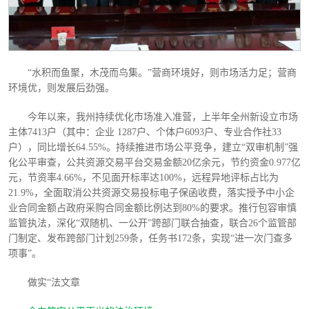
“水积而鱼聚，木茂而鸟集。”营商环境好，则市场活力足；营商
环境优，则发展后劲强。
今年以来，我州持续优化市场准入准营，上半年全州新设立市场
主体
7413户（其中：企业 1287户、个体户6093户、专业合作社33
户），同比增长64.55%。持续推进市场公平竞争，建立“双审机制”强
化公平审查，公共资源交易平台交易金额20亿余元，节约资金0.977亿
元，节资率4.66%，不见面开标率达100%，远程异地评标占比为
21.9%，全面取消公共资源交易投标电子保函收费，落实授予中小企
业合同金额占政府采购合同金额比例达到80%的要求。推行包容审慎
监管执法，深化“双随机、一公开”跨部门联合抽查，联合26个监管部
门制定、发布跨部门计划259条，任务书172条，实现“进一次门查多
项事”。
做实
“法文章