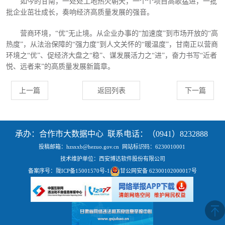
如今的甘南，一处处工地热火朝天，一个个项目高歌猛进，一批
批企业茁壮成长，奏响经济高质量发展的强音。
营商环境，
“优”无止境。从企业办事的“加速度”到市场开放的“高
热度”，从法治保障的“强力度”到人文关怀的“暖温度”，甘南正以营商
环境之“优”、促经济大盘之“稳”、谋发展活力之“进”，奋力书写“近者
悦、远者来”的高质量发展新篇章。
上一篇
返回列表
下一篇
承办：合作市大数据中心 联系电话：（0941）8232888
投稿邮箱：hzsxxb@hezuo.gov.cn
网站标识码：6230010001
技术维护单位：西安博达软件股份有限公司
备案序号：
陇ICP备15001570号-1
甘公网安备 62300102000017号