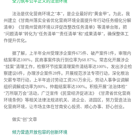
全力筑牢公平正义的法治环境
法治是优化营商环境之
“本”，是企业最好的“黄金甲”。为此，我
州建立《甘南州落实全省优化营商环境全面提升年行动任务细化分解
清单》《甘南州营商环境以评促改整改任务清单》等清单台账，把
“问题清单”转化为“任务清单”“责任清单”和“成果清单”，确保整体工
作提升优化。
据了解，上半年全州受理涉企案件
675件、破产案件1件，审限内
结案率达100%，民商事案件执行到位率为68.87%。常态化开展涉企
“挂案”清理工作，检察环节挂案清理案件清结率达100%，发出涉企检
察建议6件，办理涉企案件28件。开展规范涉法专项行动，深化根治
欠薪专项行动，上半年追讨劳动工资261万余元，劳动人事争议调解
组织调解成功率为80%，仲裁结案率达100%。积极开展“法治体检”
“万所联万会”活动，广泛宣传《民营经济促进法》《甘肃省优化营商
环境条例》等相关法律法规进机关、进企业、进园区，努力营造法治
化营商环境，让市场主体在甘南安心投资、顺心办事、舒心创业。
做实
“创”文章
倾力营造开放包容的创新环境