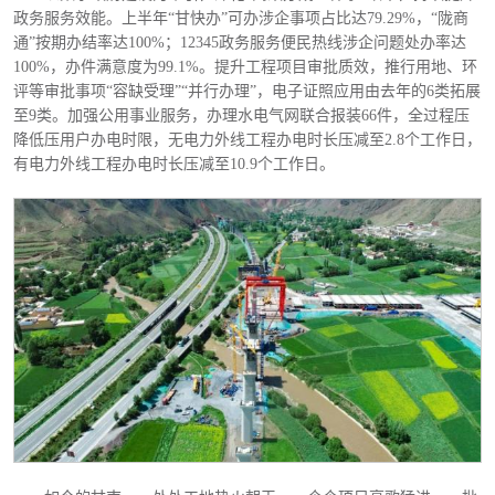
政务服务效能。上半年“甘快办”可办涉企事项占比达79.29%，“陇商
通”按期办结率达100%；12345政务服务便民热线涉企问题处办率达
100%，办件满意度为99.1%。提升工程项目审批质效，推行用地、环
评等审批事项“容缺受理”“并行办理”，电子证照应用由去年的6类拓展
至9类。加强公用事业服务，办理水电气网联合报装66件，全过程压
降低压用户办电时限，无电力外线工程办电时长压减至2.8个工作日，
有电力外线工程办电时长压减至10.9个工作日。