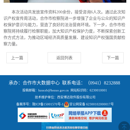
本次活动共发放宣传资料
200余份，接受咨询6人次。通过此次知
识产权宣传周活动，合作市检察院进一步增强了企业与公众的知识产
权保护意识与能力，营造了良好的法治营商环境。下一步，合作市检
察院将持续履行检察职能，加大知识产权保护力度，不断探索创新工
作方式方法，为推动区域经济高质量发展、建设知识产权强国贡献检
察力量。
上一篇
返回列表
下一篇
承办：合作市大数据中心 联系电话：（0941）8232888
投稿邮箱：hzsxxb@hezuo.gov.cn
网站标识码：6230010001
技术维护单位：西安博达软件股份有限公司
备案序号：
陇ICP备15001570号-1
甘公网安备 62300102000017号