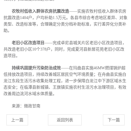
农牧村低收入群体农房抗震改造
——实施农牧村低收入群体农房
抗震改造1404户，户均补助1.5万元。各县市综合考虑地区差异、对象
类型、改造标准等，合理确定分类分档补助标准，实行差异化分类补
助。
老旧小区改造项目
——完成卓尼县城关片区老旧小区改造项目，
共改造老旧小区10个378户，同时，完成夏河县新居花苑老旧小区改
造项目。
持续巩固提升污染防治成效
——在玛曲县实施46MW燃煤锅炉超
低排放改造项目，持续改善城区居民空气环境质量；在舟曲县实施白
龙江东段生活污水收集处理工程，进一步保障白龙江中下游区域水生
态安全；在临潭县新城镇、王旗镇实施农村生活污水治理项目，有效
改善周边洮河水域水体质量。
来源：微政甘南
上一篇
返回列表
下一篇