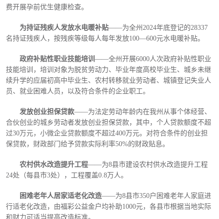
费开展孕前优生健康检查。
为持证残疾人发放水电暖补贴
——为全州2024年底登记的28337
名持证残疾人，按残疾等级每人每年发放100—600元水电暖补贴。
政府补贴性职业技能培训
——全州开展6000人次政府补贴性职业
技能培训，培训对象为脱贫劳动力、毕业年度高校毕业生、城乡未继
续升学的应届初高中毕业生、农村转移就业劳动者、城镇登记失业人
员、就业困难人员，以及符合条件的企业职工。
发放创业担保贷款
——为法定劳动年龄内在我州从事个体经营、
合伙创业的城乡劳动者发放创业担保贷款，其中，个人贷款额度不超
过30万元，小微企业贷款额度不超过400万元。对符合条件的创业担
保贷款，财政部门给予贷款实际利率50%的财政贴息。
农村供水改造提升工程
——为8县市建设农村供水改造提升工程
24处（每县市3处），工程覆盖0.8万人。
困难老年人居家适老化改造
——为8县市350户困难老年人家庭进
行适老化改造，由福彩公益金户均补助1000元，各县市根据当地实际
和财力可适当提高改造标准。