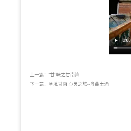
上一篇：
“甘”味之甘南篇
下一篇：
圣境甘南 心灵之旅--舟曲土酒