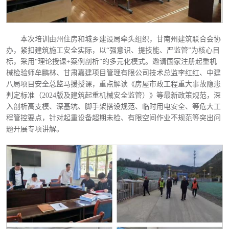
本次培训由州住房和城乡建设局牵头组织，甘南州建筑联合会协
办，紧扣建筑施工安全实际，以
“强意识、提技能、严监管”为核心目
标，采用“理论授课+案例剖析”的多元化模式。邀请国家注册起重机
械检验师牟鹏林、甘肃嘉建项目管理有限公司技术总监李红红、中建
八局项目安全总监马援授课，重点解读《房屋市政工程重大事故隐患
判定标准（2024版及建筑起重机械安全监管）》等最新政策规范，深
入剖析高支模、深基坑、脚手架搭设规范、临时用电安全、等危大工
程管控要点，针对起重设备超期未检、有限空间作业不规范等突出问
题开展专项讲解。