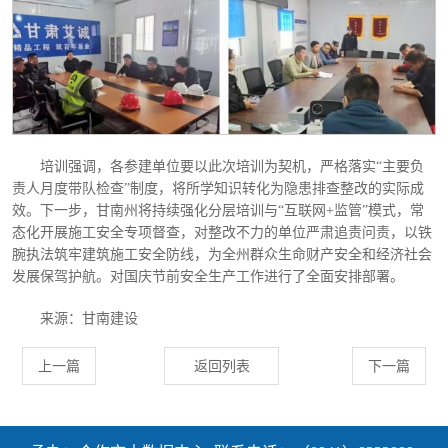
培训强调，各参建单位要以此次培训为契机，严格落实
“主要负
责人月度带队检查”制度，将所学知识转化为隐患排查整改的实际成
效。下一步，甘南州将持续强化分层培训与“互联网+监管”模式，常
态化开展施工安全专项督查，对整改不力的单位严肃追责问责，以铁
腕执法筑牢建筑施工安全防线，为全州群众生命财产安全和经济社会
发展保驾护航。对国庆节前安全生产工作进行了全面安排部署。
来源：甘南建设
上一篇
返回列表
下一篇