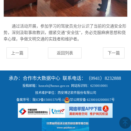
通过活动开展，参加学习的驾驶员充分认识了当前的交通安全形
势，深刻汲取事故教训，绷紧交通
“安全弦”，务必克服麻痹思想和侥
幸心理，争做文明交通的实践者和维护者。
上一篇
返回列表
下一篇
承办：合作市大数据中心 联系电话：（0941）8232888
投稿邮箱：hzsxxb@hezuo.gov.cn
网站标识码：6230010001
技术维护单位：西安博达软件股份有限公司
备案序号：
陇ICP备15001570号-1
甘公网安备 62300102000017号