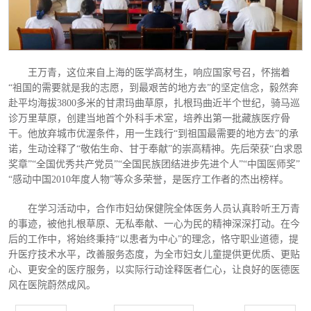
王万青，这位来自上海的医学高材生，响应国家号召，怀揣着
“祖国的需要就是我的志愿，到最艰苦的地方去”的坚定信念，毅然奔
赴平均海拔3800多米的甘肃玛曲草原，扎根玛曲近半个世纪，骑马巡
诊万里草原，创建当地首个外科手术室，培养出第一批藏族医疗骨
干。他放弃城市优渥条件，用一生践行“到祖国最需要的地方去”的承
诺，生动诠释了“敬佑生命、甘于奉献”的崇高精神。先后荣获“白求恩
奖章”“全国优秀共产党员”“全国民族团结进步先进个人”“中国医师奖”
“感动中国2010年度人物”等众多荣誉，是医疗工作者的杰出榜样。
在学习活动中，合作市妇幼保健院全体医务人员认真聆听王万青
的事迹，被他扎根草原、无私奉献、一心为民的精神深深打动。在今
后的工作中，将始终秉持
“以患者为中心”的理念，恪守职业道德，提
升医疗技术水平，改善服务态度，为全市妇女儿童提供更优质、更贴
心、更安全的医疗服务，以实际行动诠释医者仁心，让良好的医德医
风在医院蔚然成风。