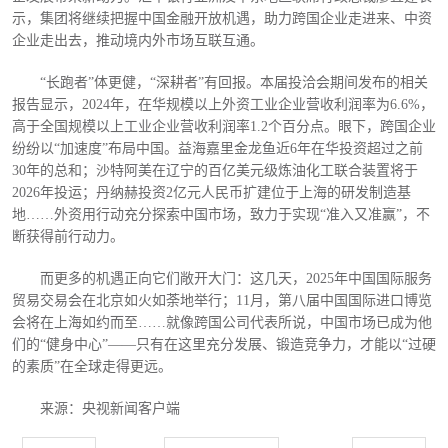
示，集团将继续把握中国金融开放机遇，助力跨国企业走进来、中资
企业走出去，推动境内外市场互联互通。
“长跑者”体更健，“深耕者”有回报。本届投洽会期间发布的相关
报告显示，2024年，在华规模以上外资工业企业营收利润率为6.6%，
高于全国规模以上工业企业营收利润率1.2个百分点。眼下，跨国企业
纷纷以“加速度”布局中国。益海嘉里金龙鱼近6年在华投资超过之前
30年的总和；沙特阿美在辽宁的百亿美元级炼油化工联合装置将于
2026年投运；丹纳赫投资2亿元人民币扩建位于上海的研发制造基
地……外资用行动充分探索中国市场，致力于实现“准入又准赢”，不
断获得前行动力。
而更多的机遇正向它们敞开大门：这几天，
2025年中国国际服务
贸易交易会在北京如火如荼地举行；11月，第八届中国国际进口博览
会将在上海如约而至……就像跨国公司代表所说，中国市场已成为他
们的“健身中心”——只有在这里充分发展、锻造竞争力，才能以“过硬
的素质”在全球走得更远。
来源：央视新闻客户端