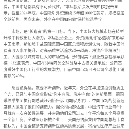
总裁汪润怡说：“无论从经济活力、人文包容度还是政策环境等方面
看，中国市场都具有不可替代性。”本届投洽会发布的相关报告显
示，截至2024年底，中国吸引外资连续15年超1000亿美元，规模稳居
全球前列。面向未来，外企在中国如何做“马拉松选手”？
市场，是
“长跑者”的第一目标。当下，中国超大规模市场在转型
升级中释放出巨大潜力。本届投洽会上，外资纷纷用“必选项”来形容
中国市场。新加坡丰益国际集团中国区总裁穆彦魁认为，随着中国消
费者收入水平提升、对高品质生活追求越来越高，粮油产业精深加
工、大健康领域有着巨大的市场空间。沙特阿美下游业务总裁穆罕默
德·卡塔尼表示，中国在沙特阿美全球战略中占据关键地位；公司高
度看好中国化工行业的发展潜力，目前中国市场已占公司全球化工销
售额的40%。
想要跑得远，就要不断创新。近年来，外企在华加速投资新质生
产力，已经与中国企业形成
“你中有我，我中有你”的创新局面。德国
采埃孚集团执行副总裁汪润怡告诉《国际锐评》，中国市场的创新速
度极大激发了他们的创造力。据公司内部估测，中国汽车行业每6个
月就有一次突破性进展，并带动他们公司过去十年平均每10个月投资
一个新厂房。全球医疗器械企业——美国丹纳赫集团中国副总裁韦春
艳认为，中国全链条支持创新医药高质量发展，将推动医疗产业迎来