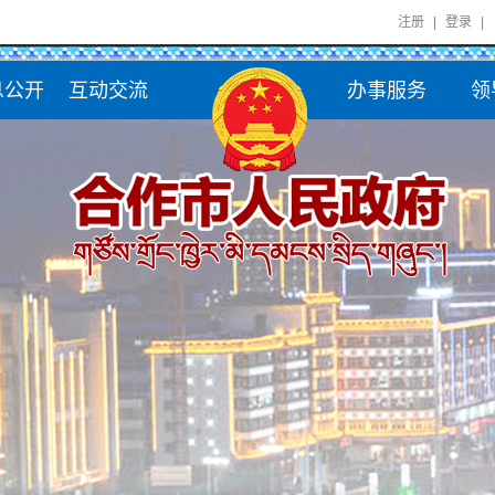
注册
|
登录
|
息公开
互动交流
办事服务
领