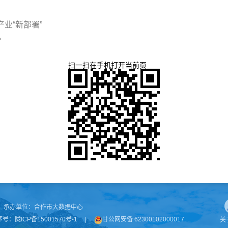
业“新部署”
？
扫一扫在手机打开当前页
承办单位：
合作市大数据中心
序号：
陇ICP备15001570号-1
|
甘公网安备 62300102000017
关