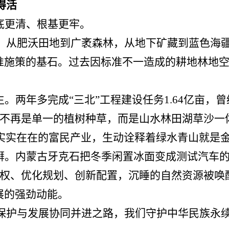
得活
底更清、根基更牢。
。从肥沃田地到广袤森林，从地下矿藏到蓝色海
准施策的基石。过去因标准不一造成的耕地林地空
生。两年多完成“三北”工程建设任务1.64亿亩，
复不再是单一的植树种草，而是山水林田湖草沙一体
实实在在的富民产业，生动诠释着绿水青山就是
湃。内蒙古牙克石把冬季闲置冰面变成测试汽车的
产权、优化规划、创新配置，沉睡的自然资源被唤
展的强劲动能。
保护与发展协同并进之路，我们守护中华民族永