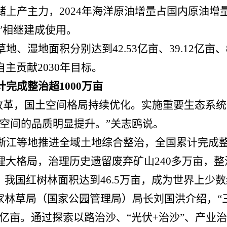
上产主力，2024年海洋原油增量占国内原油增量
”相继建成使用。
草地、湿地面积分别达到
42.53亿亩、39.12亿亩
主贡献2030年目标。
计完成整治超
1000万亩
”改革，国土空间格局持续优化。实施重要生态系
空间的品质明显提升。”关志鸥说。
浙江等地推进全域土地综合整治，全国累计完成
大格局，治理历史遗留废弃矿山240多万亩，整
。我国红树林面积达到46.5万亩，成为世界上少
家林草局（国家公园管理局）局长刘国洪介绍，“
64亿亩。通过探索以路治沙、“光伏+治沙”、产