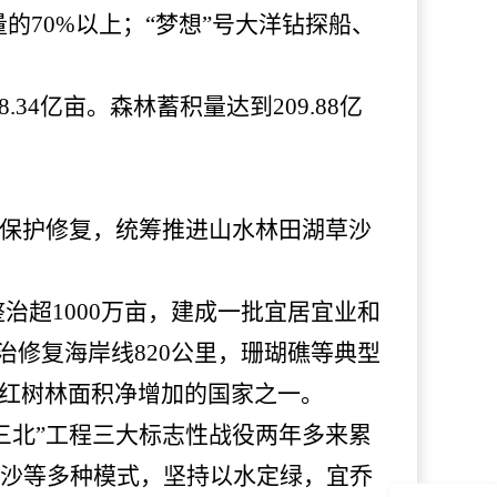
的70%以上；“梦想”号大洋钻探船、
、8.34亿亩。森林蓄积量达到209.88亿
统保护修复，统筹推进山水林田湖草沙
整治超
1000万亩，建成一批宜居宜业和
治修复海岸线820公里，珊瑚礁等典型
数红树林面积净增加的国家之一。
三北”工程三大标志性战役两年多来累
业治沙等多种模式，坚持以水定绿，宜乔