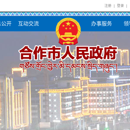
注册
|
登录
|
息公开
互动交流
办事服务
领