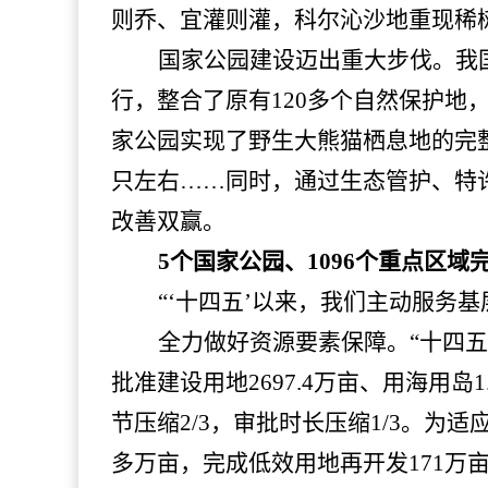
则乔、宜灌则灌，科尔沁沙地重现稀树
国家公园建设迈出重大步伐。我
行，整合了原有120多个自然保护地
家公园实现了野生大熊猫栖息地的完整
只左右……同时，通过生态管护、特
改善双赢。
5个国家公园、1096个重点区域
“‘十四五’以来，我们主动服务
全力做好资源要素保障。
“十四
批准建设用地2697.4万亩、用海用岛
节压缩2/3，审批时长压缩1/3。为
多万亩，完成低效用地再开发171万