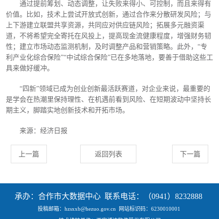
通过提前筹划、动态调整，让失败来得小、可控制，而且来得有
价值。比如，技术上尝试开放式创新，通过合作来分散研发风险；与
上下游建立联盟共享资源，共同应对供应链风险；拓展多元融资渠
道，不将希望完全寄托在风投上，提高现金流健康程度，增强财务韧
性；建立市场动态监测机制，及时调整产品和营销策略。此外，
“专
利产业化综合保险”“中试综合保险”已在多地落地，要善于借助这些工
具来做好缓冲。
“四新”领域已成为创业创新最活跃赛道，对企业来说，最重要的
是学会在热潮里保持理性、在机遇前看到风险、在短期波动中坚持长
期主义，脚踏实地创新技术和开拓市场。
来源：经济日报
上一篇
返回列表
下一篇
承办：合作市大数据中心 联系电话：（0941）8232888
投稿邮箱：hzsxxb@hezuo.gov.cn
网站标识码：6230010001