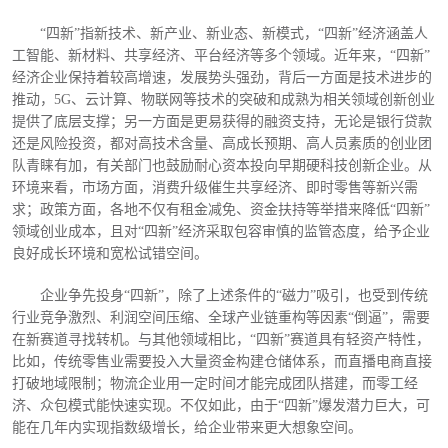
“四新”指新技术、新产业、新业态、新模式，“四新”经济涵盖人
工智能、新材料、共享经济、平台经济等多个领域。近年来，“四新”
经济企业保持着较高增速，发展势头强劲，背后一方面是技术进步的
推动，5G、云计算、物联网等技术的突破和成熟为相关领域创新创业
提供了底层支撑；另一方面是更易获得的融资支持，无论是银行贷款
还是风险投资，都对高技术含量、高成长预期、高人员素质的创业团
队青睐有加，有关部门也鼓励耐心资本投向早期硬科技创新企业。从
环境来看，市场方面，消费升级催生共享经济、即时零售等新兴需
求；政策方面，各地不仅有租金减免、资金扶持等举措来降低“四新”
领域创业成本，且对“四新”经济采取包容审慎的监管态度，给予企业
良好成长环境和宽松试错空间。
企业争先投身
“四新”，除了上述条件的“磁力”吸引，也受到传统
行业竞争激烈、利润空间压缩、全球产业链重构等因素“倒逼”，需要
在新赛道寻找转机。与其他领域相比，“四新”赛道具有轻资产特性，
比如，传统零售业需要投入大量资金构建仓储体系，而直播电商直接
打破地域限制；物流企业用一定时间才能完成团队搭建，而零工经
济、众包模式能快速实现。不仅如此，由于“四新”爆发潜力巨大，可
能在几年内实现指数级增长，给企业带来更大想象空间。