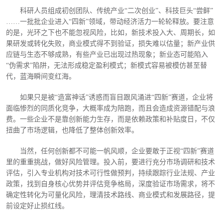
科研人员组成初创团队、传统产业
“二次创业”、科技巨头“尝鲜”
……一批批企业进入“四新”领域，带动经济活力一轮轮释放。要注意
的是，光环之下也不能忽视风险，比如，新技术投入大、周期长，如
果研发或转化失败，商业模式得不到验证，损失难以估量；新产业供
应链与生态不够成熟，有些产业已出现过热现象；新业态可能陷入
“伪需求”陷阱，无法形成稳定盈利模式；新模式容易被模仿甚至替
代，蓝海瞬间变红海。
如果只是被
“造富神话”诱惑而盲目跟风涌进“四新”赛道，企业将
面临惨烈的同质化竞争，大概率成为陪跑，而且会造成资源错配与浪
费。一些企业不是靠创新能力生存，而是依赖政策和补贴度日，不仅
扭曲了市场逻辑，也降低了整体创新效率。
当然，任何创新都不可能一帆风顺，企业要敢于正视
“四新”赛道
里的重重挑战，做好风险管理。投入前，要进行充分市场调研和技术
评估，引入专业机构对技术可行性做预判，持续跟踪行业法规、产业
政策，找到自身核心优势并评估竞争格局，深度验证市场需求，将不
确定性转化为可量化风险，理清技术路线、商业模式和发展路径，提
前设定好止损红线。