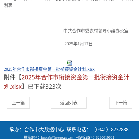
划表
中共合作
市委农村领导小组办公室
202
5
年
1月
17
日
2025年合作市衔接资金第一批衔接资金计划.xlsx
附件【
2025年合作市衔接资金第一批衔接资金计
划.xlsx
】已下载
323
次
上一篇
返回列表
下一篇
承办：合作市大数据中心 联系电话：（0941）8232888
投稿邮箱：hzsxxb@hezuo.gov.cn
网站标识码：6230010001