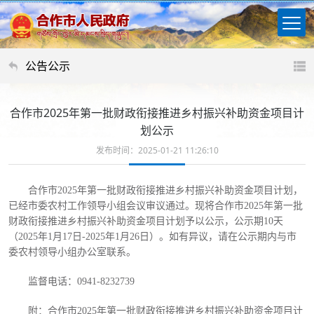
公告公示
合作市2025年第一批财政衔接推进乡村振兴补助资金项目计
划公示
发布时间：2025-01-21 11:26:10
合作市
202
5
年第一批财政衔接推进乡村振兴补助资金项目
计划
，
已经市委农村工作领导小组会议审议通过。现将合作市
202
5
年第一批
财政衔接推进乡村振兴补助资金项目计划予以公示，公示期
10天
（202
5
年
1月1
7
日
-202
5
年
1月
26
日
）。如有异议，请在公示期内与
市
委农村领导小组办公室
联系。
监督电话：
0941-
823
2739
附：合作市
202
5
年第一批财政衔接推进乡村振兴补助资金项目计