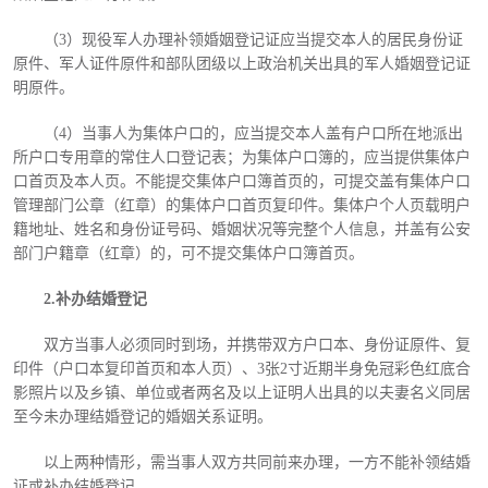
（
3）现役军人办理补领婚姻登记证应当提交本人的居民身份证
原件、军人证件原件和部队团级以上政治机关出具的军人婚姻登记证
明原件。
（
4）当事人为集体户口的，应当提交本人盖有户口所在地派出
所户口专用章的常住人口登记表；为集体户口簿的，应当提供集体户
口首页及本人页。不能提交集体户口簿首页的，可提交盖有集体户口
管理部门公章（红章）的集体户口首页复印件。集体户个人页载明户
籍地址、姓名和身份证号码、婚姻状况等完整个人信息，并盖有公安
部门户籍章（红章）的，可不提交集体户口簿首页。
2.补办结婚登记
双方当事人必须同时到场，并携带双方户口本、身份证原件、复
印件（户口本复印首页和本人页）、
3张2寸近期半身免冠彩色红底合
影照片以及乡镇、单位或者两名及以上证明人出具的以夫妻名义同居
至今未办理结婚登记的婚姻关系证明。
以上两种情形，需当事人双方共同前来办理，一方不能补领结婚
证或补办结婚登记。