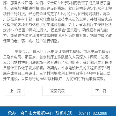
部、那吾乡卡四河、达洒、义合尼3个行政村两委班子成员进行了座
谈，研究加快推进帮扶项目建设的措施，就已经初步确定的水利工程
项目进行对接。经协商论证确定了3个村的护村护田河堤项目，再次
广泛征求乡村干部、群众代表和专业技术人员的意见，并就项目实施
过程中的各项事务达成了初步建设意向。会上，省水利厅工作队还决
定对62户贫困户再次进行入户摸底调查“回头看”，确保把有劳动能
力，能通过帮带实现脱贫致富的贫困户列为帮扶对象，把其中属民政
保障的老、弱、病、残户进行调整。
座谈会后，省水利厅水电设计院的工程师、市水电局工程设计
员及水电局、那吾乡、省水利厅工作队相关人员深入卡四河、达洒、
义合尼护村护田河堤现场一线对进行了实地堪查，就近期开展工程项
目设计工作做了安排部署。近期内，省水电设计员的工程师将于3月
底完成项目工程设计，三个村河堤水利工程项目将于4月中下旬正式
开工建设，以实际行动推进“联村联户、为民富民”行动取得实效。
上一篇
返回列表
下一篇
承办：合作市大数据中心 联系电话：（0941）8232888