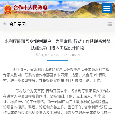
合作要闻
水利厅驻那吾乡“联村联户、为民富民”行动工作队联系村帮
扶建设项目进入工程设计阶段
发布时间：2012-03-27 09:06:39
3月15日，省水利厅水政监察总队张兴华总队长带领水利工程
专家来到对口联系的合作市那吾乡卡四河、达洒、义合尼3个行政
村，进一步调研摸底，并积极落实帮扶项目开展项目论证工作。
“联村联户为民富民”行动开展以来，省水利厅驻那吾乡工作队
在进村入户调研摸底的同时，坚持“面上了解、点上深入、科学论
证、稳步推进”的工作思路，第一时间启动三个联系村的基础设施建
设项目的搜集、整理、论证和完善工作。当日下午, 省水利厅“双联”工
作队成员与市水电局负责人及工程师、那吾乡党政班子成员及包村干