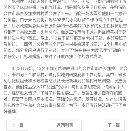
水利厅干部到达合作市后的当日下午，干部们立即行动到合作市
区购买了床单被褥、液化气灶具、锅碗瓢盆及生活日用品，在租借的
合作市那吾乡加拉村村委会住了下来。当晚一场大雪给他们一个意外
的惊喜。由于天气变化，现年58岁的水利厅驻合作市蹲点工作组组
长、厅水政监察总队队长张新华和一名年龄40多岁的女主任科员殷雪
玲都有了高原反应，头痛恶心。但是工作热情不减，仍坚持与村干部
商讨进村包户事宜。晚上，12名干部与那吾乡包村干部、乡领导班子
及加拉、卡四河、义合尼三个行政村村委会班子成员、12个村民小组
组长、部分贫困户进行了座谈，宣讲了“联户联村为民富民”行动的主
要任务、目标和措施，探讨了开展帮扶工作的方式方法。
3月2日开始，12名干部分路进驻对口的合作市那吾乡加拉、义合
尼、卡四河三个联系村，进行实地调研摸底和工作对接。其中，省水
利厅纪检组长和水政检查总队队长张新华到加拉村开展调查，发放调
查表，他们先后深入7户贫困户家中，与村民亲切交谈，询问家中人
口、经济收入情况，了解了村民发展生产，改善生活方面存在的困
难，摸清了贫困户基本情况、基础设施状况、发展状况、生产生活条
件和教育卫生和社会公共事业情况，为下一步开展双联活动打下了良
好基础。
上一篇
返回列表
下一篇