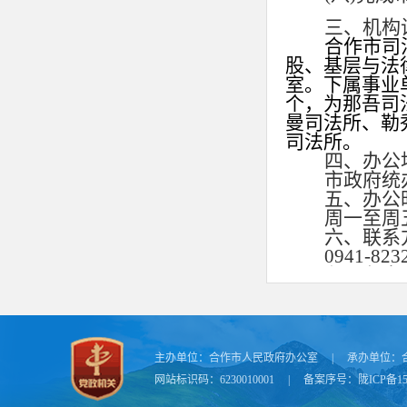
三、机构
合作市司
股、基层与法
室。下属事业
个，为那吾司
曼司法所、勒
司法所。
四、办公
市政府统
五、办公
周一至周
六、联系
0941-823
七、负责
安锦龙
，
加入中国共产
主办单位：
合作市人民政府办公室
|
承办单位：
网站标识码：6230010001
|
备案序号：
陇ICP备15