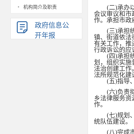
·
(二)承
机构简介及职责
会议审议和市
作。承担市政
政府信息公
(三)承
开年报
镇、街道依法
有关工作，推
行政
(四)承
划，组织实施
法治创建工作
法所规范化建
(五)指
(六)负
乡法律服务资
作。
(七)规
统队伍建设。
(八)完