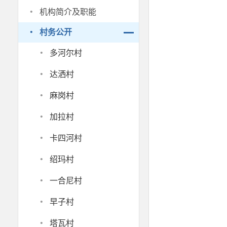
·
机构简介及职能
·
村务公开
·
多河尔村
·
达洒村
·
麻岗村
·
加拉村
·
卡四河村
·
绍玛村
·
一合尼村
·
早子村
·
塔瓦村