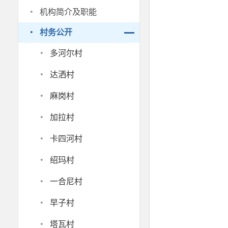
·
机构简介及职能
·
村务公开
·
多河尔村
·
达洒村
·
麻岗村
·
加拉村
·
卡四河村
·
绍玛村
·
一合尼村
·
早子村
·
塔瓦村