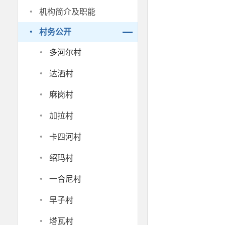
·
机构简介及职能
·
村务公开
·
多河尔村
·
达洒村
·
麻岗村
·
加拉村
·
卡四河村
·
绍玛村
·
一合尼村
·
早子村
·
塔瓦村