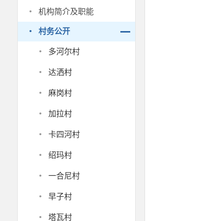
·
机构简介及职能
·
村务公开
·
多河尔村
·
达洒村
·
麻岗村
·
加拉村
·
卡四河村
·
绍玛村
·
一合尼村
·
早子村
·
塔瓦村