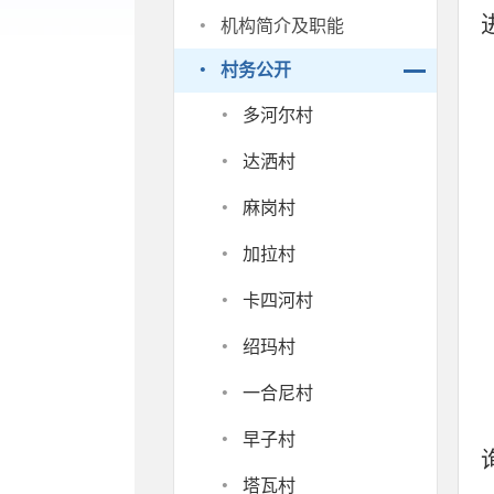
·
机构简介及职能
·
村务公开
·
多河尔村
·
达洒村
·
麻岗村
·
加拉村
·
卡四河村
·
绍玛村
·
一合尼村
·
早子村
·
塔瓦村