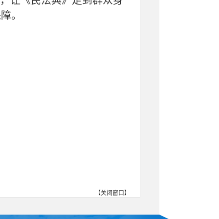
召，让《民法典》走到群众身
保障。
【
关闭窗口
】