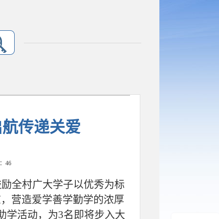
启航传递关爱
数：
46
鼓励全村广大学子以优秀为标
志，营造爱学善学勤学
的浓厚
助学活动，为3名即将步入大