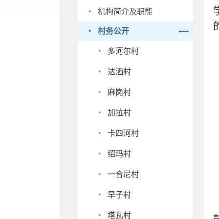
·
机构简介及职能
·
村务公开
·
多河尔村
·
达洒村
·
麻岗村
·
加拉村
·
卡四河村
·
绍玛村
·
一合尼村
·
早子村
·
塔瓦村