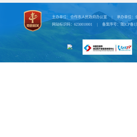
一、本年新收政
主办单位：
合作市人民政府办公室
|
承办单位：
二、上年结转政
网站标识码：6230010001
|
备案序号：
陇ICP备15
（一）
（二）
形，不
（三）
予公开