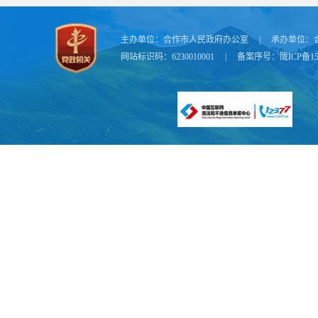
一、本年新收政
主办单位：
合作市人民政府办公室
|
承办单位：
网站标识码：6230010001
|
备案序号：
陇ICP备15
二、上年结转政
（一）
（二）
形，不
（三）
予公开