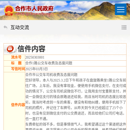
互动交流
信件内容
流水号
20250303001
标 题
合作1路公交车收费及态度问题
写信时间
2025年03月3日
合作市公交车司机收费及态度问题
您好领导，本人与2025.3.2日下午和孩子在盘旋路乘坐1路公交车前
往广场，上车后，我没有拿现金，便使用手机微信支付，在支付成
功的情况下，公交车司机说微信不行，让我用支付宝重新支付，并
说一会微信支付的钱会原路退还给我，而且当时司机的态度比较恶
劣，我当时考虑到一车的乘客，便没有和他纠缠，便用手机拍下了
信件内容
司机的照片，并记住了车牌号。从昨天到今天已经超过了25个小
时，也没有见到微信支付的公交费退还，而且给他们公司打电话，
也一直打不通。
车费牵扯的钱不多，但是事情很气人，我希望通过这个渠道把这件